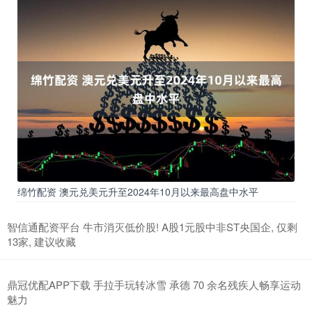
绵竹配资 澳元兑美元升至2024年10月以来最高盘中水平
智信通配资平台 牛市消灭低价股! A股1元股中非ST央国企, 仅剩
13家, 建议收藏
鼎冠优配APP下载 手拉手玩转冰雪 承德 70 余名残疾人畅享运动
魅力