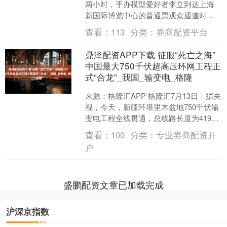
两小时，手办模型爱好者李立到达上海
新国际博览中心的普通票观众通道时，
早已有人守候。这时旁边抢到VIP票的观
查看：
113
分类：
券商配资平台
众刚准备安检，....
鼎泽配资APP下载 征服“死亡之海”
中国最大750千伏超高压环网工程正
式“合龙”_我国_输变电_格隆
来源：格隆汇APP 格隆汇7月13日｜据央
视，今天，新疆环塔里木盆地750千伏输
变电工程全线贯通，总线路长度为4197
千米，围绕塔里木盆地“画”了一个圈。电
查看：
100
分类：
专业券商配资开
网延....
户
盛鹏配资文章已加载完成
沪深京指数