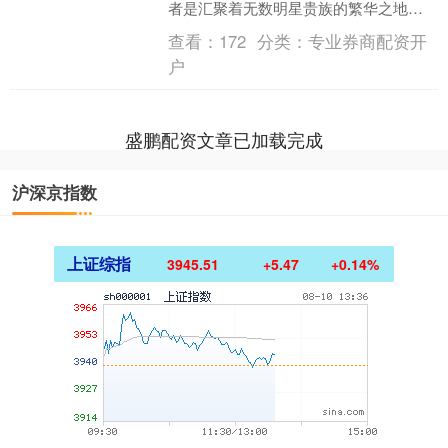
者是汇聚着无数明星贵族的繁华之地。
作为特别行政区的香港，的确拥有许多
查看：
172
分类：
专业券商配资开
令人眼花缭乱的光鲜亮丽的....
户
盛鹏配资文章已加载完成
沪深京指数
上证综指
3945.51
+5.47
+0.14%