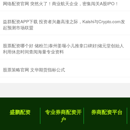
网络配资官网 突然火了！商业航天企业，密集闯关A股IPO！
益群配资APP下载 投资者兴趣高涨之际，Kalshi与Crypto.com发
起预测市场联盟
股票配资哪个好 储粉兰|泰州姜堰小儿推拿口碑好|储元堂创始人
利用休息时间查阅海量专业资料
股票策略官网 文华期货指标公式
盛鹏配资
专业券商配资开
券商配资平台
户