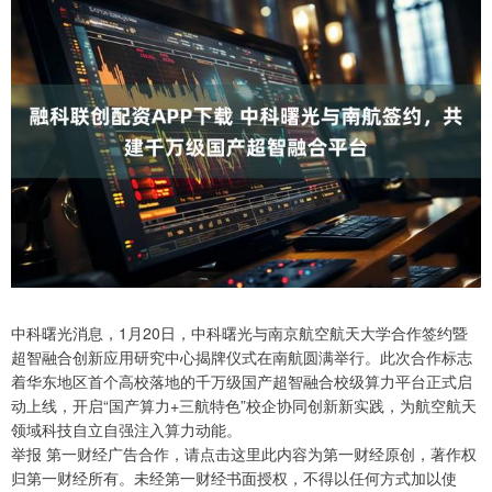
中科曙光消息，1月20日，中科曙光与南京航空航天大学合作签约暨
超智融合创新应用研究中心揭牌仪式在南航圆满举行。此次合作标志
着华东地区首个高校落地的千万级国产超智融合校级算力平台正式启
动上线，开启“国产算力+三航特色”校企协同创新新实践，为航空航天
领域科技自立自强注入算力动能。
举报 第一财经广告合作，请点击这里此内容为第一财经原创，著作权
归第一财经所有。未经第一财经书面授权，不得以任何方式加以使